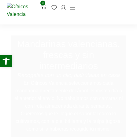
0
Mandarinas valencianas,
frescas y sin
Abrir barra de herramientas
intermediarios
Recógelas con un clic, disfrútalas en casa
En Cítricos Valencia seleccionamos cada
mandarina directamente del árbol, el mismo día o
el anterior al envío. No trabajamos con cámaras ni
con fruta almacenada durante semanas.
Queremos que te llegue el sabor tal como lo
cultivamos, con la piel brillante y la pulpa jugosa,
como si la hubieras recogido tú mismo.